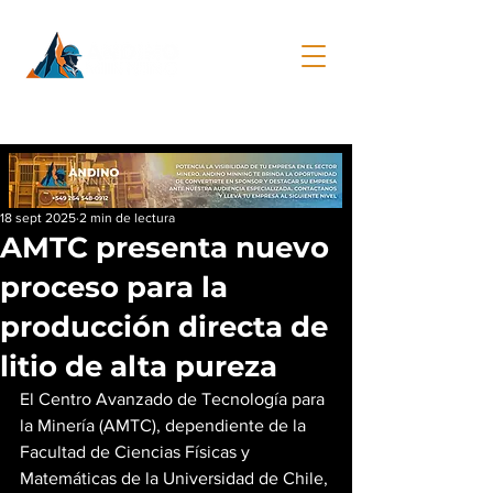
18 sept 2025
2 min de lectura
AMTC presenta nuevo
proceso para la
producción directa de
litio de alta pureza
El Centro Avanzado de Tecnología para 
la Minería (AMTC), dependiente de la 
Facultad de Ciencias Físicas y 
Matemáticas de la Universidad de Chile, 