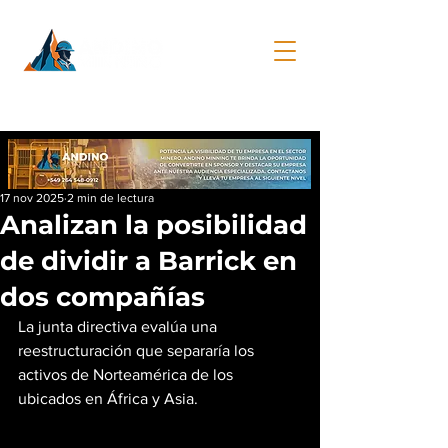
17 nov 2025
2 min de lectura
Analizan la posibilidad
de dividir a Barrick en
dos compañías
La junta directiva evalúa una 
reestructuración que separaría los 
activos de Norteamérica de los 
ubicados en África y Asia.