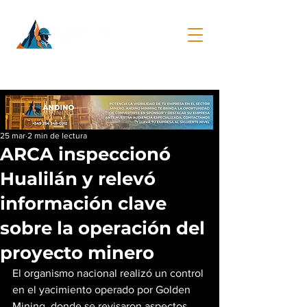
25 mar
2 min de lectura
ARCA inspeccionó
Hualilán y relevó
información clave
sobre la operación del
proyecto minero
El organismo nacional realizó un control 
en el yacimiento operado por Golden 
Mining, donde se revisaron aspectos 