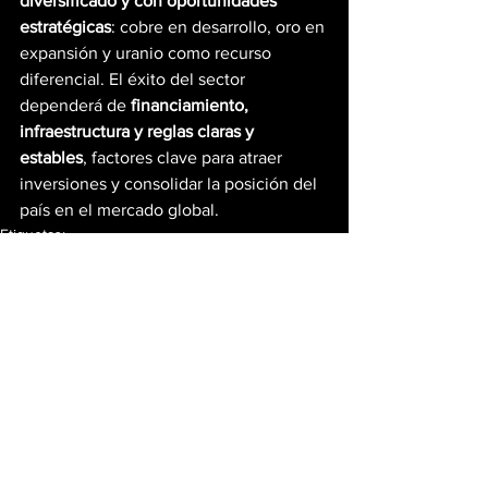
diversificado y con oportunidades 
estratégicas
: cobre en desarrollo, oro en 
expansión y uranio como recurso 
diferencial. El éxito del sector 
dependerá de 
financiamiento, 
infraestructura y reglas claras y 
estables
, factores clave para atraer 
inversiones y consolidar la posición del 
país en el mercado global.
Etiquetas:
Noticias Mineria
Mineria Argentina
Argentina
Mineria San Juan
Mineria Salta
Mineria Catamarca
Salta
Cobre
Oro
BHP
Glencore
Uranio
Proyecto Josemaria
Lundin Minning
Proyecto Altar
Proyecto El Pachon
Proyecto Mara
Proyecto Taca Taca
Proyecto Filo Del Sol
First quantum
Mineria En Argentina
Ultimas Noticias