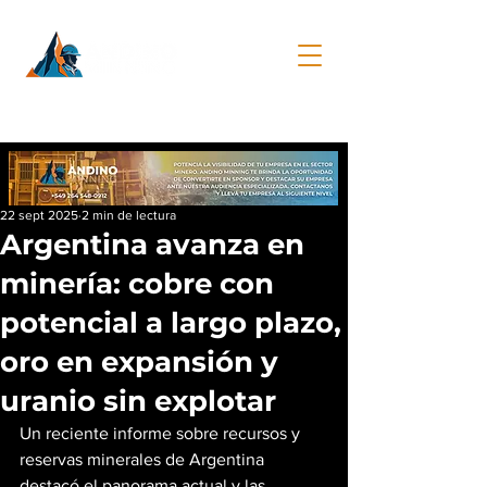
22 sept 2025
2 min de lectura
Argentina avanza en
minería: cobre con
potencial a largo plazo,
oro en expansión y
uranio sin explotar
Un reciente informe sobre recursos y 
reservas minerales de Argentina 
destacó el panorama actual y las 