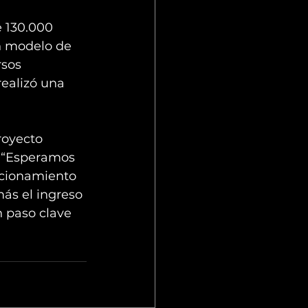
 130.000 
n modelo de 
sos 
realizó una 
oyecto 
. “Esperamos 
acionamiento 
ás el ingreso 
 paso clave 