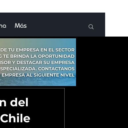
ina
Más
n del
 Chile