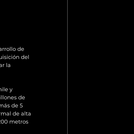
rrollo de 
isición del 
r la 
ile y 
llones de 
más de 5 
rmal de alta 
200 metros 