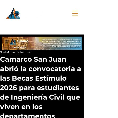
9 feb
1 min de lectura
Camarco San Juan
abrió la convocatoria a
las Becas Estímulo
2026 para estudiantes
de Ingeniería Civil que
viven en los
departamentos