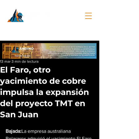
13 mar
3 min de lectura
El Faro, otro
yacimiento de cobre
impulsa la expansión
del proyecto TMT en
San Juan
Bajada:
La empresa australiana 
Belararox adquirió el yacimiento El Faro 