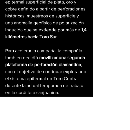
epitermal superficial de plata, oro y 
cobre definido a partir de perforaciones 
históricas, muestreos de superficie y 
una anomalía geofísica de polarización 
inducida que se extiende por más de 
1,4 
kilómetros hacia Toro Sur
.
Para acelerar la campaña, la compañía 
también decidió 
movilizar una segunda 
plataforma de perforación diamantina
, 
con el objetivo de continuar explorando 
el sistema epitermal en Toro Central 
durante la actual temporada de trabajo 
en la cordillera sanjuanina.
Con esta nueva adquisición, el proyecto 
TMT
 consolida su presencia en el 
distrito de Vicuña y refuerza la 
creciente expectativa sobre el potencial 