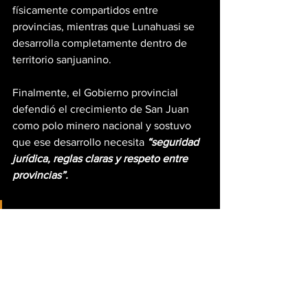
físicamente compartidos entre 
provincias, mientras que Lunahuasi se 
desarrolla completamente dentro de 
territorio sanjuanino.
Finalmente, el Gobierno provincial 
defendió el crecimiento de San Juan 
como polo minero nacional y sostuvo 
que ese desarrollo necesita
 “seguridad 
jurídica, reglas claras y respeto entre 
provincias”.
“Estamos abiertos al diálogo 
institucional sobre todo lo que 
se quiera dialogar; lo que no 
admitimos es que se discutan 
límites cerrados por ley hace 