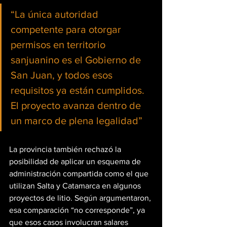
“La única autoridad 
competente para otorgar 
permisos en territorio 
sanjuanino es el Gobierno de 
San Juan, y todos esos 
requisitos ya están cumplidos. 
El proyecto avanza dentro de 
un marco de plena legalidad”
La provincia también rechazó la 
posibilidad de aplicar un esquema de 
administración compartida como el que 
utilizan Salta y Catamarca en algunos 
proyectos de litio. Según argumentaron, 
esa comparación “no corresponde”, ya 
que esos casos involucran salares 