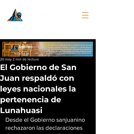
20 may
2 min de lectura
El Gobierno de San
Juan respaldó con
leyes nacionales la
pertenencia de
Lunahuasi
Desde el Gobierno sanjuanino 
rechazaron las declaraciones 