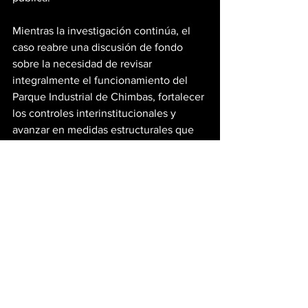
Mientras la investigación continúa, el 
caso reabre una discusión de fondo 
sobre la necesidad de revisar 
integralmente el funcionamiento del 
Parque Industrial de Chimbas, fortalecer 
los controles interinstitucionales y 
avanzar en medidas estructurales que 
permitan garantizar mayor seguridad a 
la comunidad. Un debate que, por su 
complejidad, requerirá no solo la 
participación del municipio, sino 
también una intervención activa y 
sostenida del Gobierno provincial.
Mineria En San Juan
Ultimas Noticias