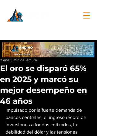
2 ene
3 min de lectura
El oro se disparó 65%
en 2025 y marcó su
mejor desempeño en
46 años
Impulsado por la fuerte demanda de 
bancos centrales, el ingreso récord de 
inversiones a fondos cotizados, la 
debilidad del dólar y las tensiones 