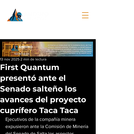
13 nov 2025
2 min de lectura
First Quantum
presentó ante el
Senado salteño los
avances del proyecto
cuprífero Taca Taca
Ejecutivos de la compañía minera 
expusieron ante la Comisión de Minería 
del Senado de Salta los aspectos 