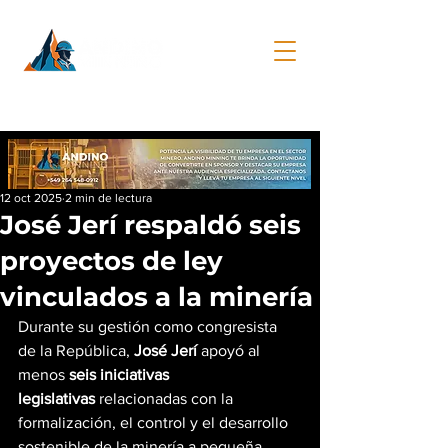
12 oct 2025
2 min de lectura
José Jerí respaldó seis
proyectos de ley
vinculados a la minería
Durante su gestión como congresista 
de la República, 
José Jerí
 apoyó al 
menos 
seis iniciativas 
legislativas
 relacionadas con la 
formalización, el control y el desarrollo 
sostenible de la minería a pequeña 