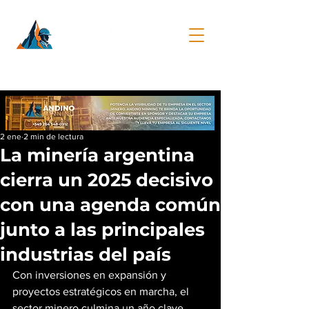
2 ene
2 min de lectura
La minería argentina
cierra un 2025 decisivo
con una agenda común
junto a las principales
industrias del país
Con inversiones en expansión y 
proyectos estratégicos en marcha, el 
sector minero culmina un año clave 