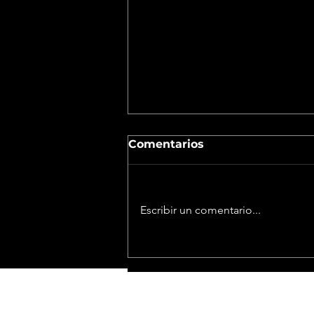
Comentarios
Escribir un comentario...
La reforma de la Ley de
Tierras pone en juego
inversiones millonarias y
CONTACTO
redefine el futuro de la
minería en Argentina