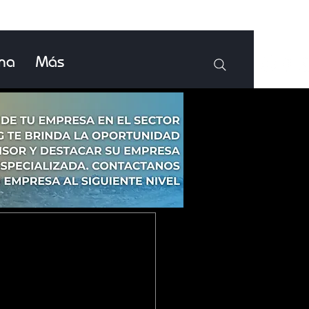
ina
Más