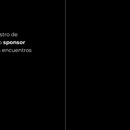
stro de 
o 
sponsor 
s encuentros 