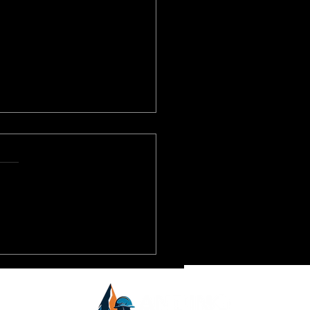
ioja fortalece su
nza con Vicuña para
lsar empleo local,
eedores y controles
inoamérica.
ientales
inero,