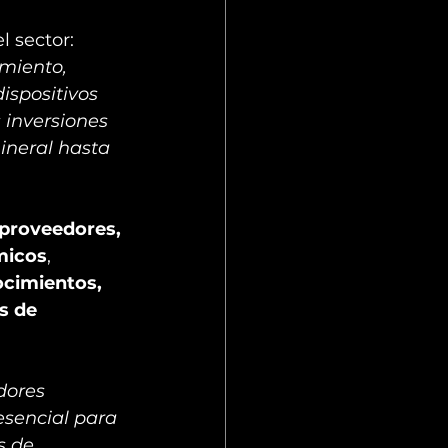
l sector: 
miento, 
ispositivos 
 inversiones 
ineral hasta 
 proveedores, 
micos
, 
cimientos, 
s de 
dores 
esencial para 
s de 