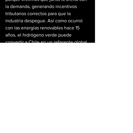
la demanda, generando incentivos 
tributarios correctos para que la 
industria despegue. Así como ocurrió 
con las energías renovables hace 15 
años, el hidrógeno verde puede 
convertir a Chile en un referente global 
y generar un gran valor para las 
comunidades”, concluyó Hojman.
El 
proyecto Volta
 representa un paso 
decisivo en la construcción de un 
hub 
energético sostenible en el norte del 
país
, alineado con los objetivos 
nacionales de 
neutralidad de carbono
 y 
el fortalecimiento de la competitividad 
minera a través de soluciones limpias e 
innovadoras.
Etiquetas: