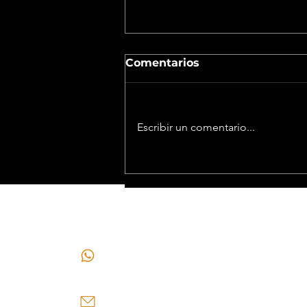
Comentarios
Escribir un comentario...
San Juan y Vicuña sellan
un acuerdo histórico que
asegura US$ 250 millones
CONTACTO
para infraestructura
antes del inicio de la
producción
+549 2646296910
+549 264548-0912
mch@andinominning.com.ar