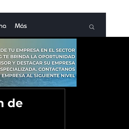
ina
Más
n de