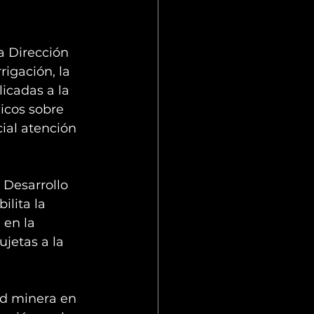
a Dirección 
igación, la 
icadas a la 
icos sobre 
ial atención 
 Desarrollo 
ilita la 
 en la 
jetas a la 
ad minera en 