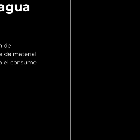
 agua
n de 
e de material 
ra el consumo 