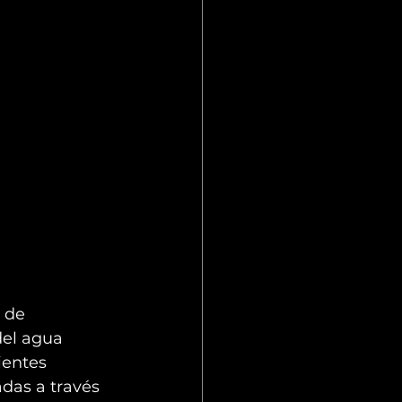
 de 
el agua 
ientes 
adas a través 