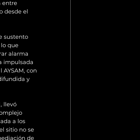
 entre 
o desde el 
e sustento 
lo que 
rar alarma 
na impulsada 
al AYSAM, con 
difundida y 
 llevó 
complejo 
ada a los 
 sitio no se 
mediación de 