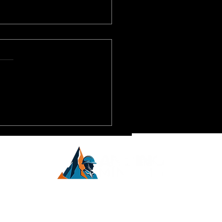
uña presentó un
dio para habilitar
a 25 canteras que
tecerán las obras de
inoamérica.
maría y Filo del Sol
inero,