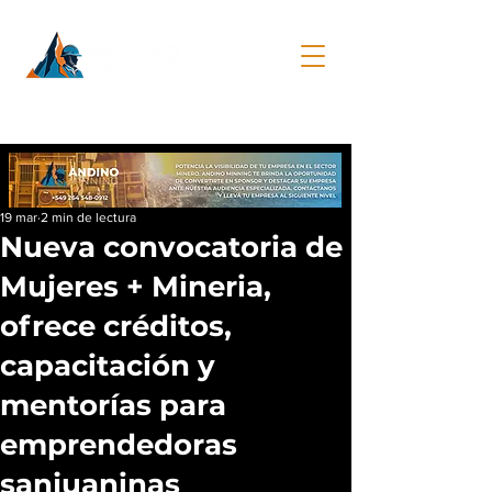
19 mar
2 min de lectura
Nueva convocatoria de
Mujeres + Mineria,
ofrece créditos,
capacitación y
mentorías para
emprendedoras
sanjuaninas