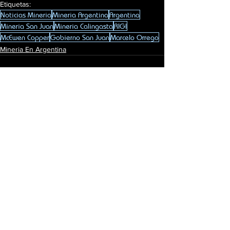
Etiquetas:
Noticias Mineria
Mineria Argentina
Argentina
Mineria San Juan
Mineria Calingasta
RIGI
McEwen Copper
Gobierno San Juan
Marcelo Orrego
Mineria En Argentina
Ver todo
Entradas recientes