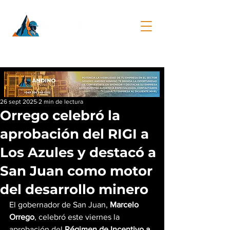
26 sept 2025
2 min de lectura
Orrego celebró la
aprobación del RIGI a
Los Azules y destacó a
San Juan como motor
del desarrollo minero
El gobernador de San Juan, 
Marcelo 
Orrego
, celebró este viernes la 
aprobación del 
Régimen de Incentivo a 