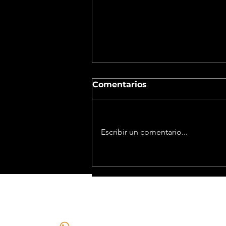
Comentarios
Escribir un comentario...
La reforma de la Ley de
Tierras pone en juego
inversiones millonarias y
CONTACTO
redefine el futuro de la
minería en Argentina
+549 2646296910