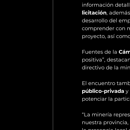
información detall
licitación
, además 
desarrollo del emp
comprender con ma
proyecto, así com
Fuentes de la 
Cám
positiva”, destaca
directivo de la mi
El encuentro tambi
público-privada
 y
potenciar la parti
“La minería repre
nuestra provincia,