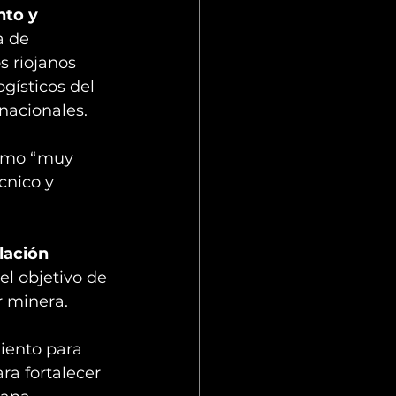
to y 
a de 
s riojanos 
gísticos del 
nacionales.
como “muy 
cnico y 
lación 
l objetivo de 
r minera.
iento para 
ra fortalecer 