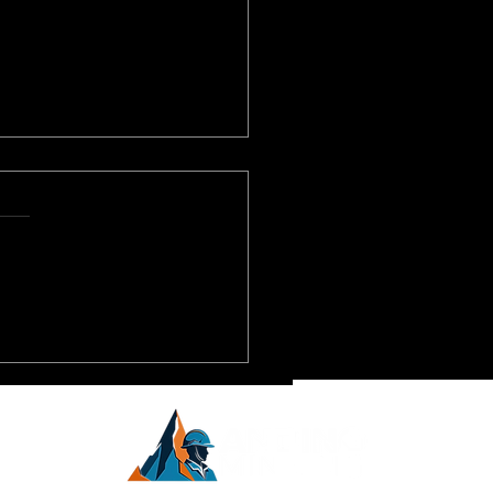
ioja fortalece su
nza con Vicuña para
lsar empleo local,
eedores y controles
inoamérica.
ientales
inero,