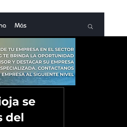
ina
Más
oja se
 del