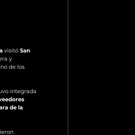
a
 visitó 
San 
era y 
uno de los 
tuvo integrada 
veedores 
ra de la 
ieron 