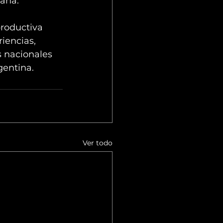
jana.
productiva 
iencias, 
 nacionales 
gentina.
Ver todo