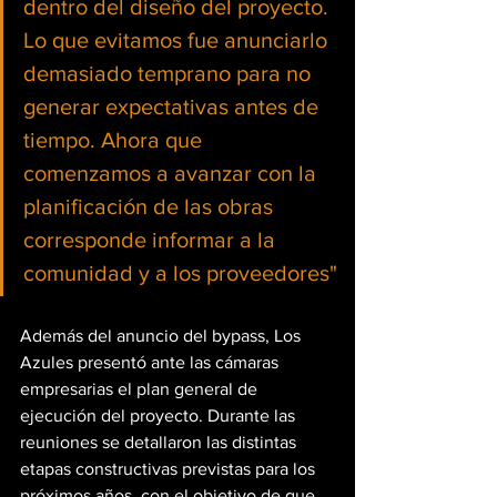
dentro del diseño del proyecto. 
Lo que evitamos fue anunciarlo 
demasiado temprano para no 
generar expectativas antes de 
tiempo. Ahora que 
comenzamos a avanzar con la 
planificación de las obras 
corresponde informar a la 
comunidad y a los proveedores"
Además del anuncio del bypass, Los 
Azules presentó ante las cámaras 
empresarias el plan general de 
ejecución del proyecto. Durante las 
reuniones se detallaron las distintas 
etapas constructivas previstas para los 
próximos años, con el objetivo de que 