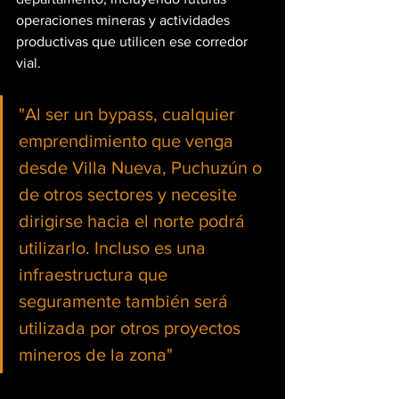
operaciones mineras y actividades 
productivas que utilicen ese corredor 
vial.
"Al ser un bypass, cualquier 
emprendimiento que venga 
desde Villa Nueva, Puchuzún o 
de otros sectores y necesite 
dirigirse hacia el norte podrá 
utilizarlo. Incluso es una 
infraestructura que 
seguramente también será 
utilizada por otros proyectos 
mineros de la zona"