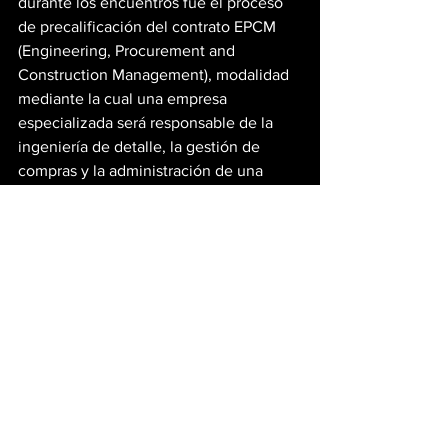
durante los encuentros fue el proceso 
de precalificación del contrato EPCM 
(Engineering, Procurement and 
Construction Management), modalidad 
mediante la cual una empresa 
especializada será responsable de la 
ingeniería de detalle, la gestión de 
compras y la administración de una 
parte importante de la construcción del 
proyecto.
Los Azules explicó que la ejecución de 
las obras estará dividida en diferentes 
paquetes. Algunos serán administrados 
por la empresa que resulte adjudicataria 
del EPCM, mientras que otros serán 
licitados y gestionados directamente 
por la propia gerencia del proyecto. 
Esta estrategia permitirá ampliar las 