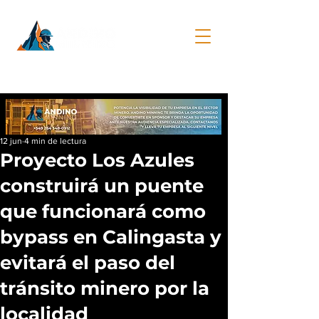
12 jun
4 min de lectura
Proyecto Los Azules
construirá un puente
que funcionará como
bypass en Calingasta y
evitará el paso del
tránsito minero por la
localidad