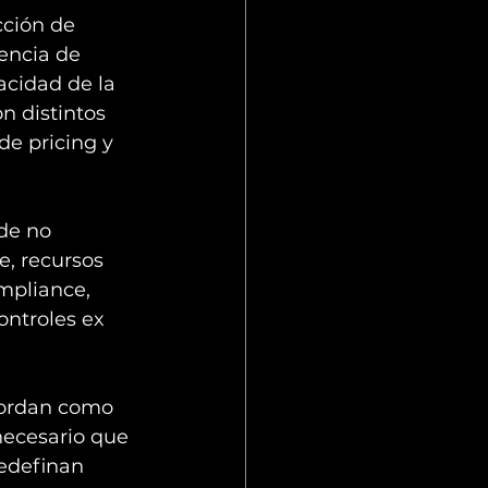
ción de 
encia de 
acidad de la 
n distintos 
de pricing y 
de no 
e, recursos 
mpliance, 
ontroles ex 
bordan como 
necesario que 
edefinan 