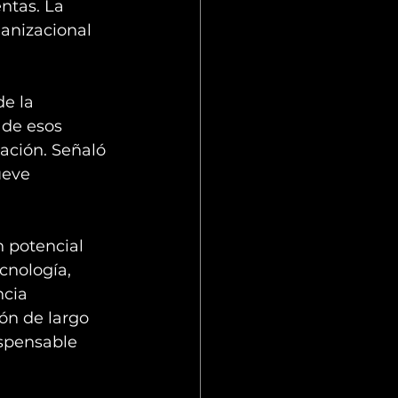
ntas. La 
ganizacional 
e la 
 de esos 
ación. Señaló 
ueve 
n potencial 
cnología, 
cia 
ón de largo 
spensable 