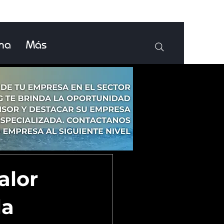
ina
Más
alor
la