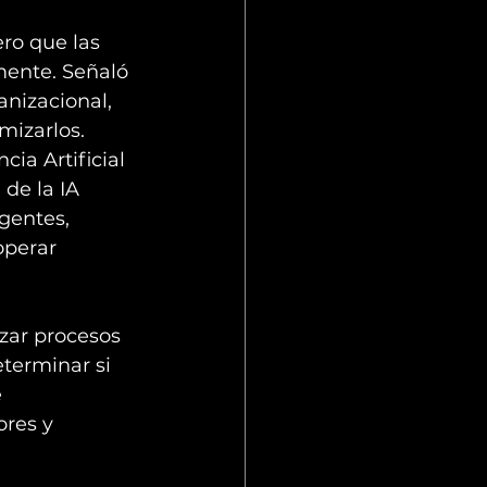
ro que las 
mente. Señaló 
anizacional, 
mizarlos.
ia Artificial 
de la IA 
gentes, 
operar 
zar procesos 
eterminar si 
 
ores y 