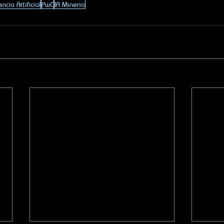
encia Artificial
PwC
IA Mineria