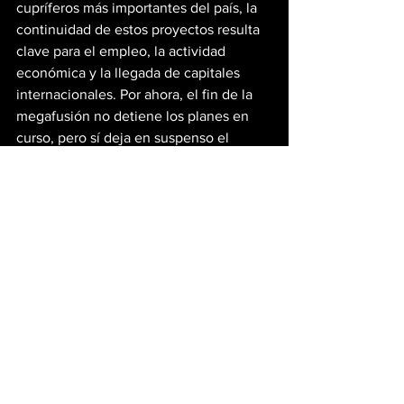
cupríferos más importantes del país, la 
continuidad de estos proyectos resulta 
clave para el empleo, la actividad 
económica y la llegada de capitales 
internacionales. Por ahora, el fin de la 
megafusión no detiene los planes en 
curso, pero sí deja en suspenso el 
posible impulso adicional que habría 
significado la creación de un gigante 
minero con presencia directa en la 
provincia.
Ultimas Noticias
Mineria En Argentina
Ver todo
Entradas recientes