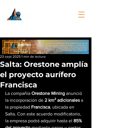
23 sept 2025
1 min de lectura
Salta: Orestone amplía
el proyecto aurífero
Francisca
La compañía 
Orestone Mining
 anunció 
la incorporación de 
2 km² adicionales
 a 
la propiedad 
Francisca
, ubicada en 
Salta. Con este acuerdo modificatorio, 
la empresa podrá adquirir hasta el 
85% 
del proyecto
 mediante pagos y gastos 