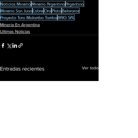
Noticias Mineria
Mineria Argentina
Argentina
Mineria San Juan
Cobre
Oro
Plata
Belararox
Proyecto Toro Malambo Tambo
BRIG SRL
Mineria En Argentina
Ultimas Noticias
Ver todo
Entradas recientes