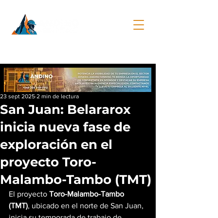
23 sept 2025
2 min de lectura
San Juan: Belararox
inicia nueva fase de
exploración en el
proyecto Toro-
Malambo-Tambo (TMT)
El proyecto 
Toro-Malambo-Tambo 
(TMT)
, ubicado en el norte de San Juan, 
inicia su temporada de trabajo de 