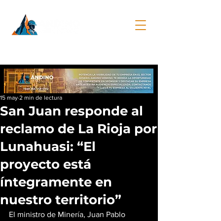
15 may
2 min de lectura
San Juan responde al
reclamo de La Rioja por
Lunahuasi: “El
proyecto está
íntegramente en
nuestro territorio”
El ministro de Minería, Juan Pablo 