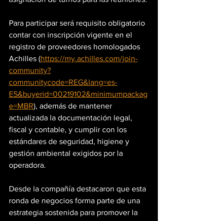
Para participar será requisito obligatorio 
contar con inscripción vigente en el 
registro de proveedores homologados 
Achilles (
https://my.achilles.com/join-
community?
communitycode=REG&lang=es-
ES&buyerid=00219102&minimumpackag
e=MBR
), además de mantener 
actualizada la documentación legal, 
fiscal y contable, y cumplir con los 
estándares de seguridad, higiene y 
gestión ambiental exigidos por la 
operadora.
Desde la compañía destacaron que esta 
ronda de negocios forma parte de una 
estrategia sostenida para promover la 