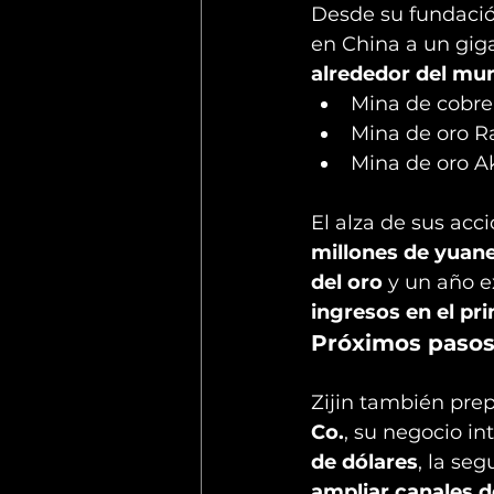
Desde su fundació
en China a un giga
alrededor del mu
Mina de cobre
Mina de oro R
Mina de oro 
El alza de sus acci
millones de yuane
del oro
 y un año e
ingresos en el pr
Próximos paso
Zijin también prep
Co.
, su negocio in
de dólares
, la se
ampliar canales de