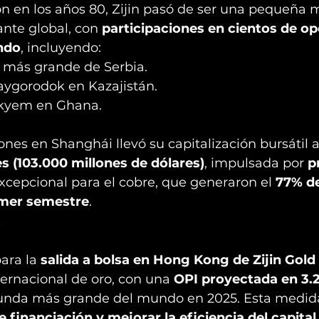
n en los años 80, Zijin pasó de ser una pequeña m
nte global, con 
participaciones en cientos de op
ndo
, incluyendo:
 más grande de Serbia.
aygorodok en Kazajistán.
Akyem en Ghana.
ones en Shanghái llevó su capitalización bursátil a
s (103.000 millones de dólares)
, impulsada por 
p
xcepcional para el cobre, que generaron el 
77% de
imer semestre
.
s
ara la 
salida a bolsa en Hong Kong de Zijin Gold 
ternacional de oro, con una 
OPI proyectada en 3.2
gunda más grande del mundo en 2025. Esta medid
 financiación y mejorar la eficiencia del capital
.