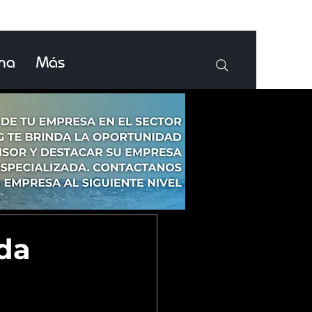
ina
Más
ida