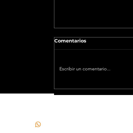
Comentarios
Escribir un comentario...
La reforma de la Ley de
Tierras pone en juego
inversiones millonarias y
CONTACTO
redefine el futuro de la
minería en Argentina
+549 2646296910
+549 264548-0912