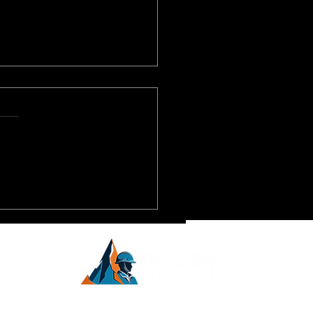
ioja fortalece su
nza con Vicuña para
lsar empleo local,
eedores y controles
inoamérica.
ientales
inero,