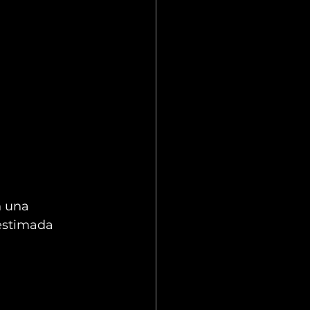
 
n una 
 estimada 