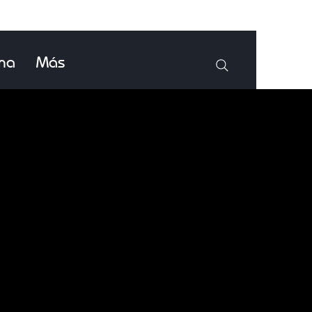
ina
Más