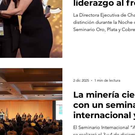
liderazgo al f
Challenger Go
La Directora Ejecutiva de Ch
distinción durante la Noche 
Seminario Oro, Plata y Cobr
trayectoria, su rol en el Proy
participación femenina en la
2 dic 2025
1 min de lectura
La minería cie
con un semina
internacional
de Distincion
El Seminario Internacional “
se realizará el 3 y 4 de dici