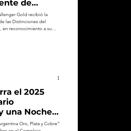
rente de
ld
allenger Gold recibió la
de las Distinciones del
e, en reconocimiento a su
ecto Hualilán y su aporte a la
 minería argentina.
rra el 2025
rio
 y una Noche
es
Argentina Oro, Plata y Cobre”
embre en el Complejo