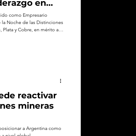
iderazgo en
cido como Empresario
 la Noche de las Distinciones
, Plata y Cobre, en mérito a
recimiento alcanzado por el
gasta.
ede reactivar
ones mineras
 posicionar a Argentina como
a nivel global.