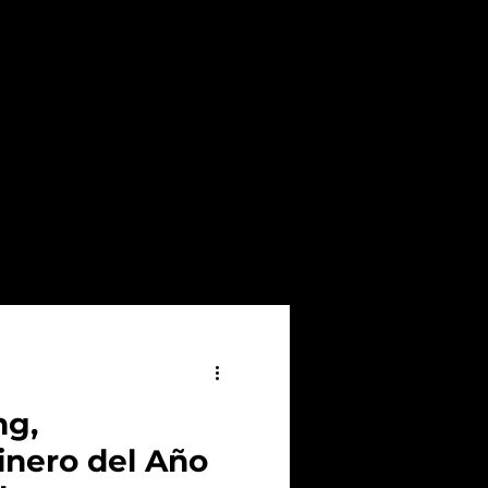
ng,
inero del Año