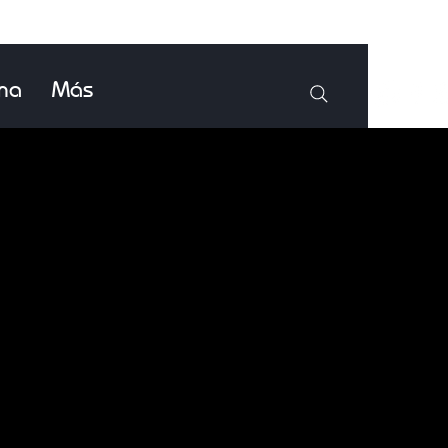
ina
Más