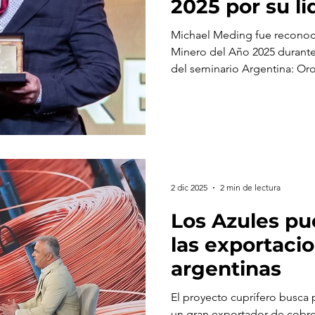
2025 por su l
Los Azules
Michael Meding fue recono
Minero del Año 2025 durante
del seminario Argentina: Oro
su gestión estratégica y al c
proyecto Los Azules en Calin
2 dic 2025
2 min de lectura
Los Azules pu
las exportaci
argentinas
El proyecto cuprífero busca
un gran exportador de cobre 