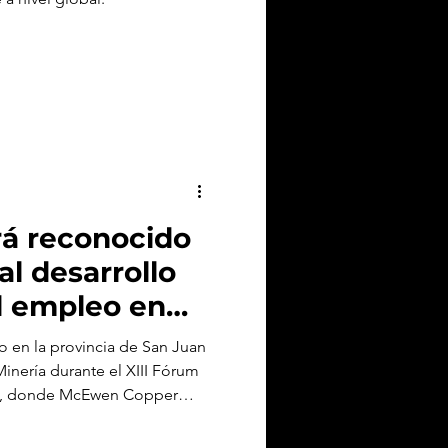
rá reconocido
al desarrollo
al empleo en
o en la provincia de San Juan
Minería durante el XIII Fórum
es, donde McEwen Copper
r en inversión y generación de