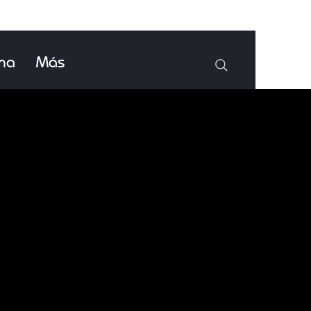
ina
Más