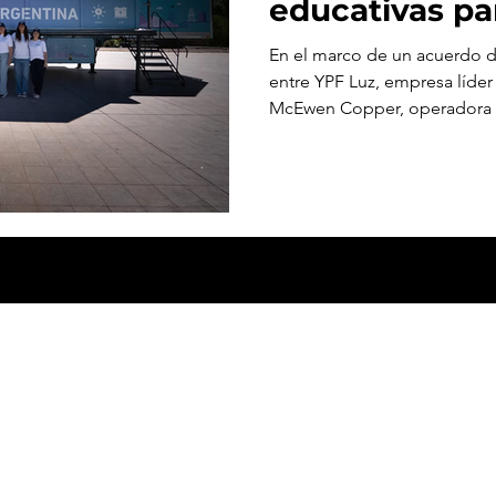
educativas pa
en Calingasta
En el marco de un acuerdo d
entre YPF Luz, empresa líder 
McEwen Copper, operadora d
Azules, se llevaron a cabo ac
destinadas a la comunidad de
San Juan.
Todo lo que pasa en minería en San Juan, el país y lat
Noticias, proyectos, eventos y novedades del sector m
siempre cerca de la Minera y de la gente