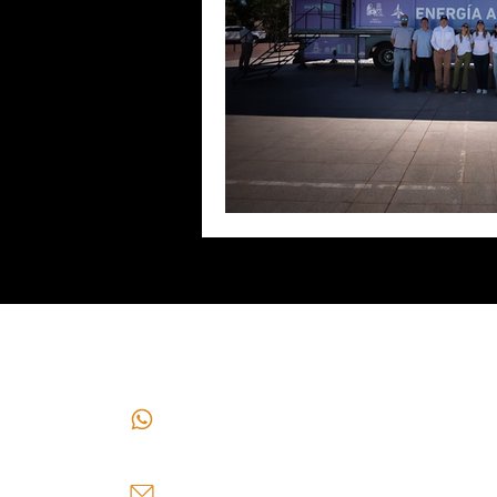
CONTACTO
+549 2646296910
+549 264548-0912
mch@andinominning.com.ar