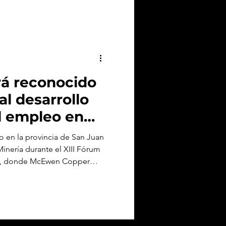
rá reconocido
al desarrollo
al empleo en
o en la provincia de San Juan
Minería durante el XIII Fórum
es, donde McEwen Copper
r en inversión y generación de