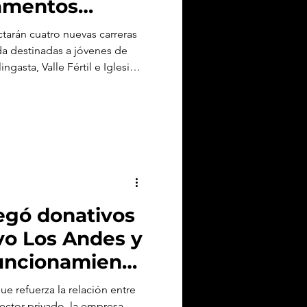
tamentos
ortalecer la
tarán cuatro nuevas carreras
al
da destinadas a jóvenes de
ngasta, Valle Fértil e Iglesia.
oportunidades educativas y
egó donativos
ivo Los Andes y
 funcionamiento
ivo de
ue refuerza la relación entre
sector privado, la empresa