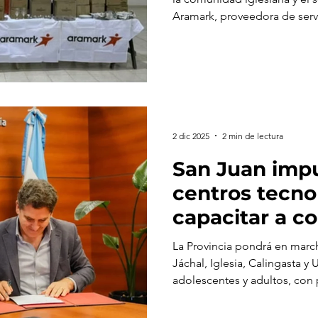
Tudcum
Aramark, proveedora de serv
mina Veladero, concretó un
vajilla al Club Sportivo Los
institución había elevado ti
solicitando colaboración pa
del polideportivo, un espac
alquila para eventos sociales
2 dic 2025
2 min de lectura
San Juan imp
centros tecno
capacitar a 
vinculadas a l
La Provincia pondrá en marc
Jáchal, Iglesia, Calingasta y 
adolescentes y adultos, con
tecnología, robótica y oficio
productiva.