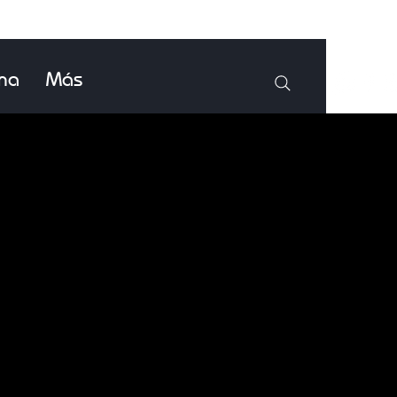
ina
Más