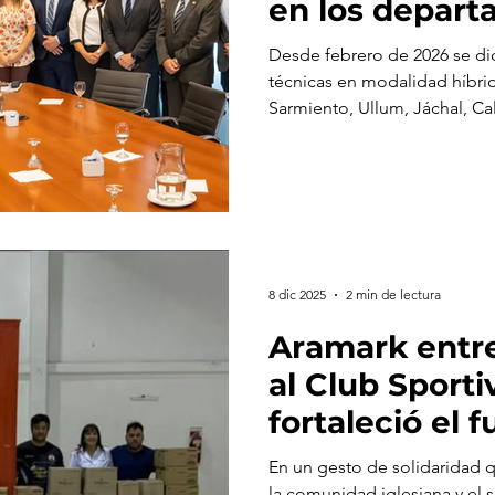
en los depar
mineros para f
Desde febrero de 2026 se dic
formación loc
técnicas en modalidad híbri
Sarmiento, Ullum, Jáchal, Cali
La iniciativa busca ampliar 
promover el arraigo.
8 dic 2025
2 min de lectura
Aramark entr
al Club Sport
fortaleció el
del polideport
En un gesto de solidaridad q
la comunidad iglesiana y el 