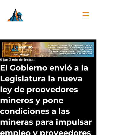
9 jun
3 min de lectura
El Gobierno envió a la
Legislatura la nueva
ley de proovedores
mineros y pone
condiciones a las
mineras para impulsar
empleo y proveedores