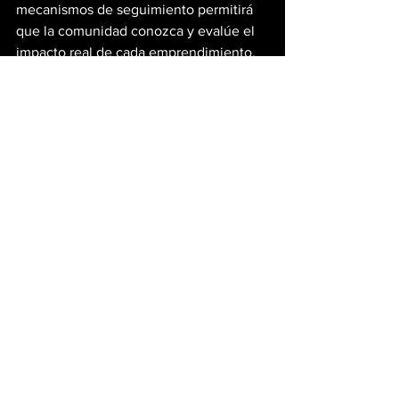
mecanismos de seguimiento permitirá 
que la comunidad conozca y evalúe el 
impacto real de cada emprendimiento, 
promoviendo una mayor transparencia y 
una sana competencia entre las 
empresas por mejorar su desempeño en 
materia de desarrollo local.
Respecto del tratamiento legislativo, el 
Gobierno aseguró que el proyecto 
cuenta con una importante base de 
consenso político. Tras mantener 
reuniones con distintos sectores 
representados en la Cámara de 
Diputados, el oficialismo se mostró 
confiado en lograr los acuerdos 
necesarios para avanzar con la 
aprobación de una ley que considera 
fundamental para consolidar el 