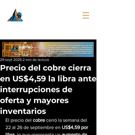
29 sept 2025
2 min de lectura
Precio del cobre cierra
en US$4,59 la libra ante
interrupciones de
oferta y mayores
inventarios
El precio del 
cobre
 cerró la semana del 
22 al 26 de septiembre en 
US$4,59 por 
libra
, lo que representa un 
aumento de 