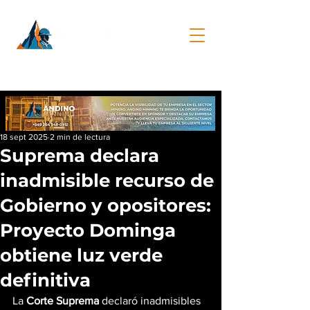
18 sept 2025
2 min de lectura
Suprema declara
inadmisible recurso de
Gobierno y opositores:
Proyecto Dominga
obtiene luz verde
definitiva
La 
Corte Suprema
 declaró inadmisibles 