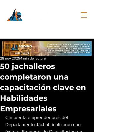
28 nov 2025
1 min de lectura
50 jachalleros
completaron una
capacitación clave en
Habilidades
Empresariales
Cincuenta emprendedores del 
Departamento Jáchal finalizaron con 
éxito el Programa de Capacitación en 