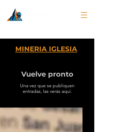
MINERIA IGLESIA
Vuelve pronto
Una vez que se publiquen
entradas, las verás aquí.