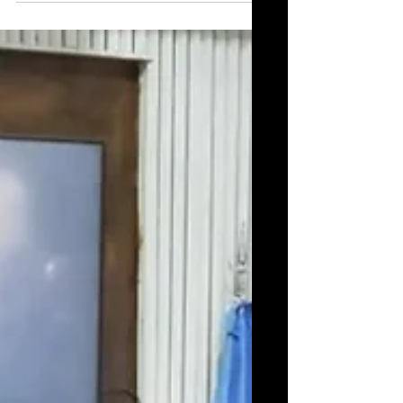
de hidrocarburos no convencionales en
Neuquén, proyecta generar entre 180.000 y
240.000 empleos en su momento de mayor
expansión, según un informe del Instituto
Argentino del Petróleo y Gas (IAPG). La
etapa de construcción e inversión en
infraestructura (Capex) concentrará la mayor
parte de la demanda laboral, incluyendo
perforación de pozos, construcción de
ductos, plantas de tratamiento y obras
civiles.